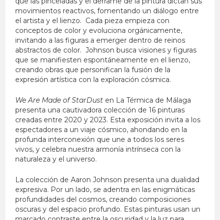
que las pinceladas y el derrame de la pintura dictan sus
movimientos reactivos, fomentando un diálogo entre
el artista y el lienzo. Cada pieza empieza con
conceptos de color y evoluciona orgánicamente,
invitando a las figuras a emerger dentro de reinos
abstractos de color. Johnson busca visiones y figuras
que se manifiesten espontáneamente en el lienzo,
creando obras que personifican la fusión de la
expresión artística con la exploración cósmica.
We Are Made of StarDust
en La Térmica de Málaga
presenta una cautivadora colección de 16 pinturas
creadas entre 2020 y 2023. Esta exposición invita a los
espectadores a un viaje cósmico, ahondando en la
profunda interconexión que une a todos los seres
vivos, y celebra nuestra armonía intrínseca con la
naturaleza y el universo.
La colección de Aaron Johnson presenta una dualidad
expresiva. Por un lado, se adentra en las enigmáticas
profundidades del cosmos, creando composiciones
oscuras y del espacio profundo. Estas pinturas usan un
marcado contraste entre la oscuridad y la luz para