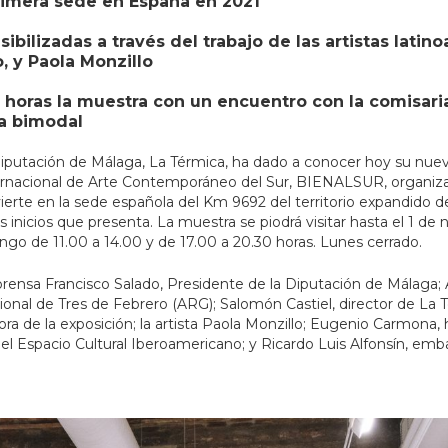
imera sede en España en 2021
sibilizadas a través del trabajo de las artistas lati
 y Paola Monzillo
0 horas la muestra con un encuentro con la comisari
ma bimodal
putación de Málaga, La Térmica, ha dado a conocer hoy su nueva gr
nternacional de Arte Contemporáneo del Sur, BIENALSUR, organiza
ierte en la sede española del Km 9692 del territorio expandido d
nicios que presenta. La muestra se piodrá visitar hasta el 1 de
ngo de 11.00 a 14.00 y de 17.00 a 20.30 horas. Lunes cerrado.
rensa Francisco Salado, Presidente de la Diputación de Málaga; A
nal de Tres de Febrero (ARG); Salomón Castiel, director de La T
de la exposición; la artista Paola Monzillo; Eugenio Carmona, his
del Espacio Cultural Iberoamericano; y Ricardo Luis Alfonsín, em