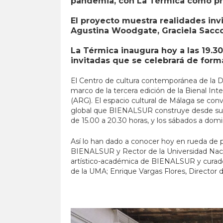
pandemia, con La Térmica como pr
El proyecto muestra realidades invi
Agustina Woodgate, Graciela Sacco,
La Térmica inaugura hoy a las 19.3
invitadas que se celebrará de for
El Centro de cultura contemporánea de la Di
marco de la tercera edición de la Bienal I
(ARG). El espacio cultural de Málaga se conv
global que BIENALSUR construye desde sus i
de 15.00 a 20.30 horas, y los sábados a domi
Así lo han dado a conocer hoy en rueda de p
BIENALSUR y Rector de la Universidad Nacio
artístico-académica de BIENALSUR y curadora 
de la UMA; Enrique Vargas Flores, Director 