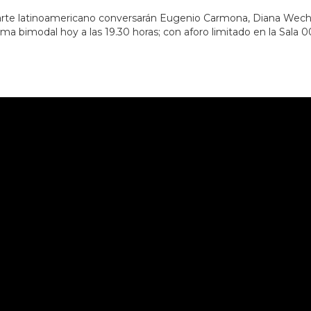
arte latinoamericano conversarán Eugenio Carmona, Diana Wechsler
a bimodal hoy a las 19.30 horas; con aforo limitado en la Sala 00