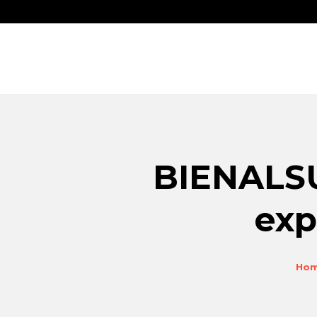
BIENALSU
exp
Ho