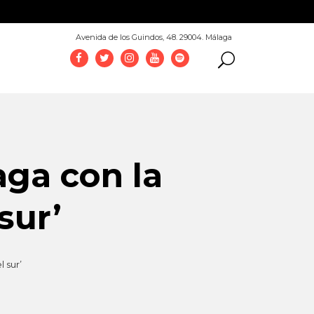
952 069 100
Avenida de los Guindos, 48. 29004. Málaga
ga con la
sur’
 sur’