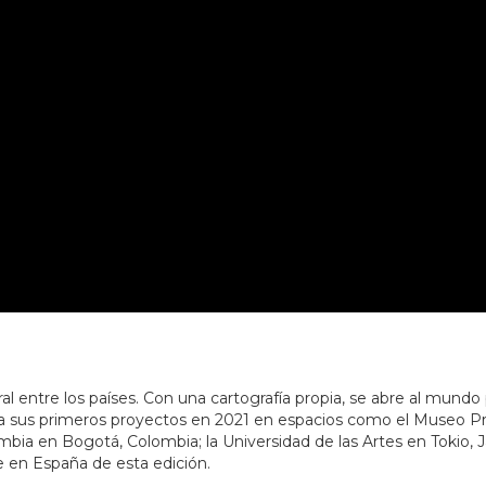
ral entre los países. Con una cartografía propia, se abre al mundo 
ta sus primeros proyectos en 2021 en espacios como el Museo Pro
mbia en Bogotá, Colombia; la Universidad de las Artes en Tokio, J
 en España de esta edición.