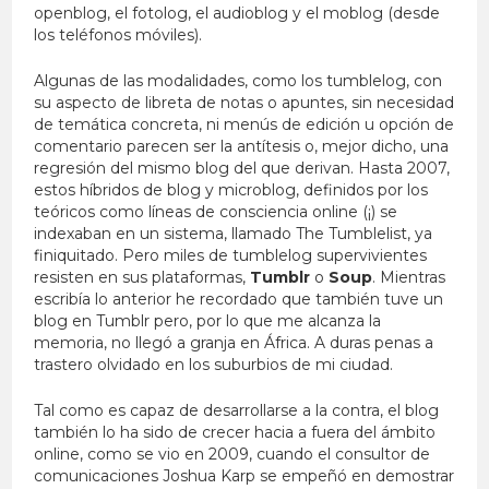
openblog, el fotolog, el audioblog y el moblog (desde
los teléfonos móviles).
Algunas de las modalidades, como los tumblelog, con
su aspecto de libreta de notas o apuntes, sin necesidad
de temática concreta, ni menús de edición u opción de
comentario parecen ser la antítesis o, mejor dicho, una
regresión del mismo blog del que derivan. Hasta 2007,
estos híbridos de blog y microblog, definidos por los
teóricos como líneas de consciencia online (¡) se
indexaban en un sistema, llamado The Tumblelist, ya
finiquitado. Pero miles de tumblelog supervivientes
resisten en sus plataformas,
Tumblr
o
Soup
. Mientras
escribía lo anterior he recordado que también tuve un
blog en Tumblr pero, por lo que me alcanza la
memoria, no llegó a granja en África. A duras penas a
trastero olvidado en los suburbios de mi ciudad.
Tal como es capaz de desarrollarse a la contra, el blog
también lo ha sido de crecer hacia a fuera del ámbito
online, como se vio en 2009, cuando el consultor de
comunicaciones Joshua Karp se empeñó en demostrar