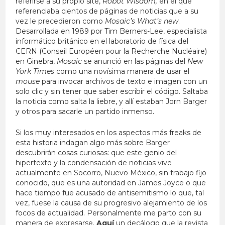
referirse a su propio site,
Robot Wisdom,
en el que
referenciaba cientos de páginas de noticias que a su
vez le precedieron como
Mosaic’s What’s new
.
Desarrollada en 1989 por Tim Berners-Lee, especialista
informático británico en el laboratorio de física del
CERN (Conseil Européen pour la Recherche Nucléaire)
en Ginebra,
Mosaic
se anunció en las páginas del
New
York Times
como una novísima manera de usar el
mouse
para invocar archivos de texto e imagen con un
solo clic y sin tener que saber escribir el código. Saltaba
la noticia como salta la liebre, y allí estaban Jorn Barger
y otros para sacarle un partido inmenso.
Si los muy interesados en los aspectos más freaks de
esta historia indagan algo más sobre Barger
descubrirán cosas curiosas: que este genio del
hipertexto y la condensación de noticias vive
actualmente en Socorro, Nuevo México, sin trabajo fijo
conocido, que es una autoridad en James Joyce o que
hace tiempo fue acusado de antisemitismo lo que, tal
vez, fuese la causa de su progresivo alejamiento de los
focos de actualidad. Personalmente me parto con su
manera de expresarse.
Aquí
un decálogo que la revista