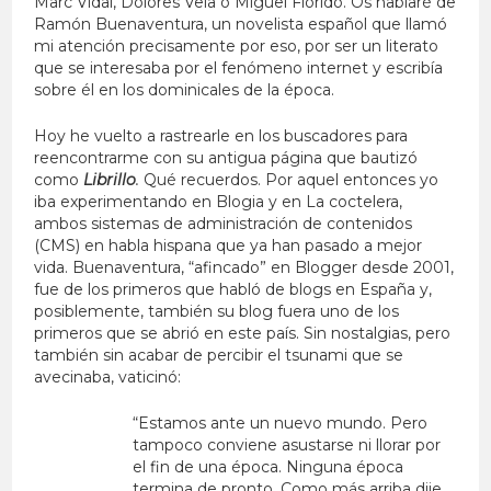
Marc Vidal, Dolores Vela o Miguel Florido. Os hablaré de
Ramón Buenaventura, un novelista español que llamó
mi atención precisamente por eso, por ser un literato
que se interesaba por el fenómeno internet y escribía
sobre él en los dominicales de la época.
Hoy he vuelto a rastrearle en los buscadores para
reencontrarme con su antigua página que bautizó
como
Librillo
.
Qué recuerdos. Por aquel entonces yo
iba experimentando en Blogia y en La coctelera,
ambos sistemas de administración de contenidos
(CMS) en habla hispana que ya han pasado a mejor
vida. Buenaventura, “afincado” en Blogger desde 2001,
fue de los primeros que habló de blogs en España y,
posiblemente, también su blog fuera uno de los
primeros que se abrió en este país. Sin nostalgias, pero
también sin acabar de percibir el tsunami que se
avecinaba, vaticinó:
“Estamos ante un nuevo mundo. Pero
tampoco conviene asustarse ni llorar por
el fin de una época. Ninguna época
termina de pronto. Como más arriba dije,