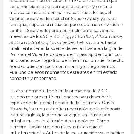
recuerdo cuando descubrí en 1970 una canción que
abrió mis oídos para siempre, para amar y sentir la
música como una compañera catártica. En aquel
verano, después de escuchar
Space Oddity
ya nada
fue igual, supuso un ritual de paso que me convirtió en
adulto. Después llegaron puntualmente sus obras
maestras de los 70 y 80,
Ziggy Stardust, Alladin Sane,
Station to Station, Low, Heroes, Let´s Dance
, hasta,
finalmente tener la suerte de ver a Bowie en la gira de
1987 en el Vicente Calderón, el “Glass Spider Tour” con
un diseño escenográfico de Brian Eno, un sueño hecho
realidad que compartí con mi amigo Diego Santos.
Fue uno de esos momentos estelares en mi estado
como fan y mitómano.
El otro momento llegó en la primavera de 2013,
cuando me presenté en Londres para descubrir la
exposición del genio llegado de las estrellas.
David
Bowie Is
, fue una autentica revolución en la ortodoxia
cultural inglesa, la primera vez que un artista pop
entraba en una institución decimonónica. Como
siempre, Bowie creando nuevas rutas para el
entretenimiento. Antes de la inauguración ya se habían