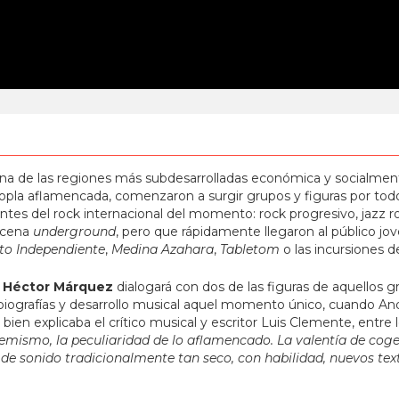
una de las regiones más subdesarrolladas económica y socialmen
copla aflamencada, comenzaron a surgir grupos y figuras por todo e
ntes del rock internacional del momento: rock progresivo, jazz ro
escena
underground
, pero que rápidamente llegaron al público jo
ato Independiente
,
Medina Azahara
,
Tabletom
o las incursiones 
l
Héctor Márquez
dialogará con dos de las figuras de aquellos 
biografías y desarrollo musical aquel momento único, cuando And
en explicaba el crítico musical y escritor Luis Clemente, entre
demismo, la peculiaridad de lo aflamencado. La valentía de coge
íz, de sonido tradicionalmente tan seco, con habilidad, nuevos t