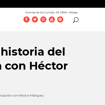
952 069 100
Avenida de los Guindos, 48. 29004. Málaga
historia del
n con Héctor
versación con Héctor Márquez