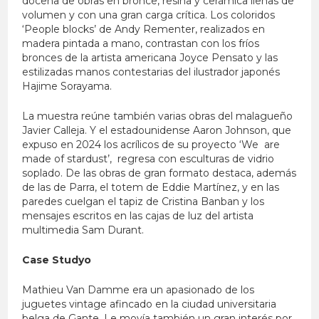
docena de obras en bronce, resina y cerámica llenas de
volumen y con una gran carga crítica. Los coloridos
‘People blocks’ de Andy Rementer, realizados en
madera pintada a mano, contrastan con los fríos
bronces de la artista americana Joyce Pensato y las
estilizadas manos contestarias del ilustrador japonés
Hajime Sorayama.
La muestra reúne también varias obras del malagueño
Javier Calleja. Y el estadounidense Aaron Johnson, que
expuso en 2024 los acrílicos de su proyecto ‘We are
made of stardust’, regresa con esculturas de vidrio
soplado. De las obras de gran formato destaca, además
de las de Parra, el totem de Eddie Martínez, y en las
paredes cuelgan el tapiz de Cristina Banban y los
mensajes escritos en las cajas de luz del artista
multimedia Sam Durant.
Case Studyo
Mathieu Van Damme era un apasionado de los
juguetes vintage afincado en la ciudad universitaria
belga de Gante. Le movía también un gran interés por