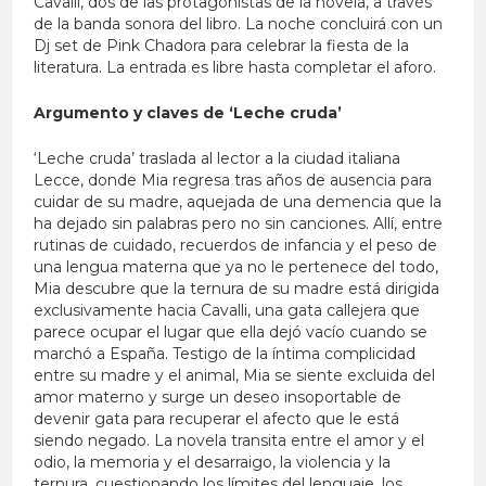
Cavalli, dos de las protagonistas de la novela, a través
de la banda sonora del libro. La noche concluirá con un
Dj set de Pink Chadora para celebrar la fiesta de la
literatura. La entrada es libre hasta completar el aforo.
Argumento y claves de ‘Leche cruda’
‘Leche cruda’ traslada al lector a la ciudad italiana
Lecce, donde Mia regresa tras años de ausencia para
cuidar de su madre, aquejada de una demencia que la
ha dejado sin palabras pero no sin canciones. Allí, entre
rutinas de cuidado, recuerdos de infancia y el peso de
una lengua materna que ya no le pertenece del todo,
Mia descubre que la ternura de su madre está dirigida
exclusivamente hacia Cavalli, una gata callejera que
parece ocupar el lugar que ella dejó vacío cuando se
marchó a España. Testigo de la íntima complicidad
entre su madre y el animal, Mia se siente excluida del
amor materno y surge un deseo insoportable de
devenir gata para recuperar el afecto que le está
siendo negado. La novela transita entre el amor y el
odio, la memoria y el desarraigo, la violencia y la
ternura, cuestionando los límites del lenguaje, los