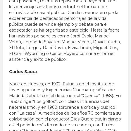
está pasando”, mientras repasamos la trayectoria de
los personajes invitados mediante el formato de
entrevista de cara al público. Con la creencia en que la
experiencia de destacados personajes de la vida
pública puede servir de ejemplo y debate para el
espectador se ha organizado este ciclo. Hasta la fecha
han asistido personajes como Jordi Évole, Maribel
Verdú, Fernando Savater, Manuel Vicent, David Trueba,
El Roto, Forges, Dani Rovira, Elvira Lindo, Miguel Ríos,
El Gran Wyoming o Carlos Boyero con una enorme
asistencia y éxito de público.
Carlos Saura
.
Nace en Huesca, en 1932. Estudia en el Instituto de
Investigaciones y Experiencias Cinematográficas de
Madrid. Debuta con el documental “Cuenca” (1958). En
1960 dirige “Los golfos”, con claras influencias del
neorrealismo, y en 1960 sorprende a crítica y público
con “La caza”. A mediados de los años 70 comienza su
colaboración con el productor Elías Querejeta, iniciando
así el periodo más fecundo de su carrera, con títulos
como “Peppermint frappé”, “La prima Angélica”, “Cría