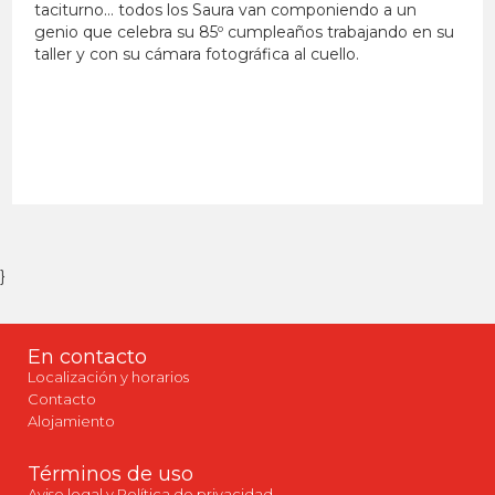
taciturno… todos los Saura van componiendo a un
genio que celebra su 85º cumpleaños trabajando en su
taller y con su cámara fotográfica al cuello.
}
En contacto
Localización y horarios
Contacto
Alojamiento
Términos de uso
Aviso legal y Política de privacidad