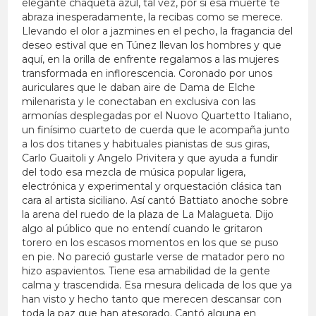
elegante chaqueta azul, tal vez, por si esa muerte te
abraza inesperadamente, la recibas como se merece.
Llevando el olor a jazmines en el pecho, la fragancia del
deseo estival que en Túnez llevan los hombres y que
aquí, en la orilla de enfrente regalamos a las mujeres
transformada en inflorescencia. Coronado por unos
auriculares que le daban aire de Dama de Elche
milenarista y le conectaban en exclusiva con las
armonías desplegadas por el Nuovo Quartetto Italiano,
un finísimo cuarteto de cuerda que le acompaña junto
a los dos titanes y habituales pianistas de sus giras,
Carlo Guaitoli y Angelo Privitera y que ayuda a fundir
del todo esa mezcla de música popular ligera,
electrónica y experimental y orquestación clásica tan
cara al artista siciliano. Así cantó Battiato anoche sobre
la arena del ruedo de la plaza de La Malagueta. Dijo
algo al público que no entendí cuando le gritaron
torero en los escasos momentos en los que se puso
en pie. No pareció gustarle verse de matador pero no
hizo aspavientos. Tiene esa amabilidad de la gente
calma y trascendida. Esa mesura delicada de los que ya
han visto y hecho tanto que merecen descansar con
toda la paz que han atesorado. Cantó alguna en