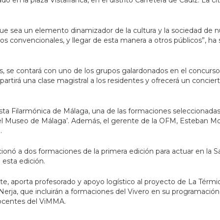
do en la plaza Vistafranca, en el distrito Carretera de Cádiz. La ci
e sea un elemento dinamizador de la cultura y la sociedad de n
orios convencionales, y llegar de esta manera a otros públicos”, h
s, se contará con uno de los grupos galardonados en el concur
tirá una clase magistral a los residentes y ofrecerá un concierto
sta Filarmónica de Málaga, una de las formaciones seleccionadas 
del Museo de Málaga’. Además, el gerente de la OFM, Esteban Mor
.
cionó a dos formaciones de la primera edición para actuar en la S
 esta edición.
te, aporta profesorado y apoyo logístico al proyecto de La Térm
ja, que incluirán a formaciones del Vivero en su programación de
 docentes del ViMMA.