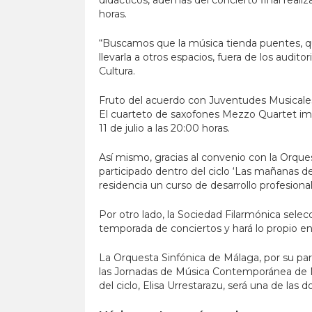
didácticos, además del concierto final realiza
horas.
“Buscamos que la música tienda puentes, qu
llevarla a otros espacios, fuera de los audit
Cultura.
Fruto del acuerdo con Juventudes Musicale
El cuarteto de saxofones Mezzo Quartet impar
11 de julio a las 20:00 horas.
Así mismo, gracias al convenio con la Orque
participado dentro del ciclo ‘Las mañanas 
residencia un curso de desarrollo profesional
Por otro lado, la Sociedad Filarmónica selec
temporada de conciertos y hará lo propio en
La Orquesta Sinfónica de Málaga, por su par
las Jornadas de Música Contemporánea de Ner
del ciclo, Elisa Urrestarazu, será una de las