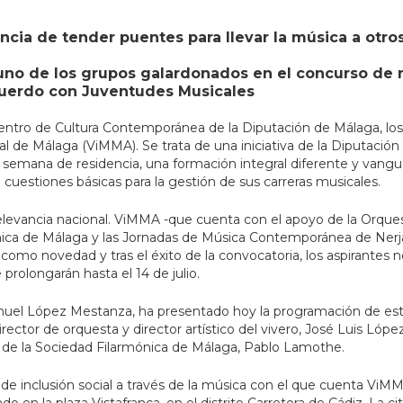
cia de tender puentes para llevar la música a otros
e uno de los grupos galardonados en el concurso d
cuerdo con Juventudes Musicales
el Centro de Cultura Contemporánea de la Diputación de Málaga, lo
l de Málaga (ViMMA). Se trata de una iniciativa de la Diputació
 semana de residencia, una formación integral diferente y vanguar
cuestiones básicas para la gestión de sus carreras musicales.
elevancia nacional. ViMMA -que cuenta con el apoyo de la Orques
ónica de Málaga y las Jornadas de Música Contemporánea de Ner
omo novedad y tras el éxito de la convocatoria, los aspirantes 
 prolongarán hasta el 14 de julio.
anuel López Mestanza, ha presentado hoy la programación de est
ector de orquesta y director artístico del vivero, José Luis Lóp
e de la Sociedad Filarmónica de Málaga, Pablo Lamothe.
inclusión social a través de la música con el que cuenta ViMMA 