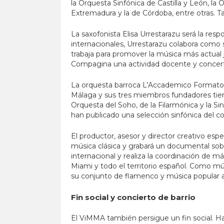
la Orquesta Sinfónica de Castilla y León, l
Extremadura y la de Córdoba, entre otras. T
La saxofonista Elisa Urrestarazu será la r
internacionales, Urrestarazu colabora como 
trabaja para promover la música más actual
Compagina una actividad docente y concertís
La orquesta barroca L’Accademico Formato se
Málaga y sus tres miembros fundadores tiene
Orquesta del Soho, de la Filarmónica y la 
han publicado una selección sinfónica del com
El productor, asesor y director creativo espec
música clásica y grabará un documental sobr
internacional y realiza la coordinación de 
Miami y todo el territorio español. Como mú
su conjunto de flamenco y música popular 
Fin social y concierto de barrio
El ViMMA también persigue un fin social. Hab