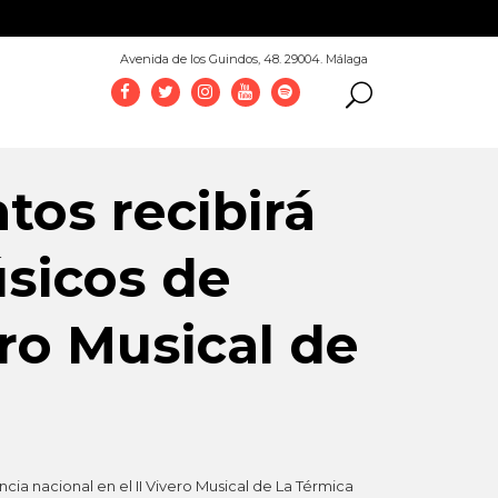
952 069 100
Avenida de los Guindos, 48. 29004. Málaga
tos recibirá
sicos de
ero Musical de
ia nacional en el II Vivero Musical de La Térmica