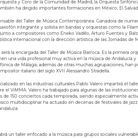
a Orquesta y Coro de la Comunidad de Madrid, la Orquesta Sinfónic
ambién ha dirigido importantes formaciones en México, El Salvad
esponsable del Taller de Música Contemporánea. Ganadora de nume
saxofón integrante y solista en bandas y orquestas como la Filarm
 junto a compositores como Eneko Vadillo, Arturo Fuentes y Bal
tica internacional con la dirección artística de las Jornadas d
rá la encargada del Taller de Música Barroca. Es la primera orq
n una vida profesional muy activa en la música de Andalucía y E
Sinfónica de Málaga, además de otras muchas agrupaciones, han p
positor italiano del siglo XVII Alessandro Stradella.
ializado en las industrias culturales Pablo Valero impartirá el tal
e el ViMMA. Valero ha trabajado para algunas de las institucione
más de 150 conciertos cada temporada, siendo especialmente activ
sico multidisciplinar ha actuado en decenas de festivales de jazz
andaluza.
rá un taller enfocado a la música para grupos sociales vulnerabl