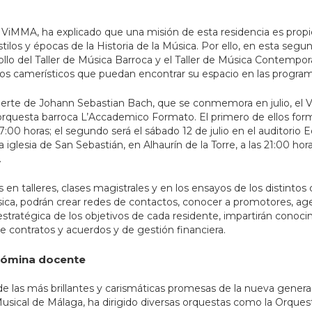
el ViMMA, ha explicado que una misión de esta residencia es pro
tilos y épocas de la Historia de la Música. Por ello, en esta segu
rrollo del Taller de Música Barroca y el Taller de Música Contempo
tos camerísticos que puedan encontrar su espacio en las program
uerte de Johann Sebastian Bach, que se conmemora en julio, el V
 orquesta barroca L’Accademico Formato. El primero de ellos form
17:00 horas; el segundo será el sábado 12 de julio en el auditorio E
 la iglesia de San Sebastián, en Alhaurín de la Torre, a las 21:00 h
.
en talleres, clases magistrales y en los ensayos de los distintos 
ica, podrán crear redes de contactos, conocer a promotores, agen
estratégica de los objetivos de cada residente, impartirán cono
 contratos y acuerdos y de gestión financiera.
 nómina docente
e las más brillantes y carismáticas promesas de la nueva genera
 Musical de Málaga, ha dirigido diversas orquestas como la Orques