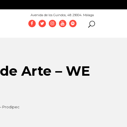
952 069 100
Avenida de los Guindos, 48. 29004. Málaga
de Arte – WE
– Prodipec