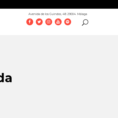
952 069 100
Avenida de los Guindos, 48. 29004. Málaga
da