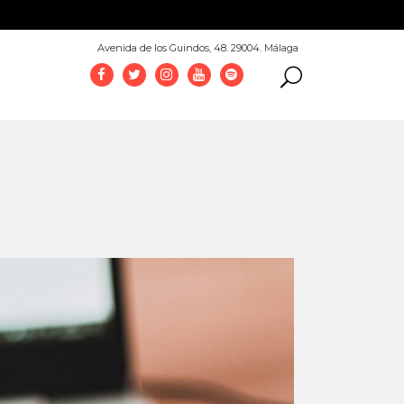
952 069 100
Avenida de los Guindos, 48. 29004. Málaga
stagram con
ivo
udio Creativo