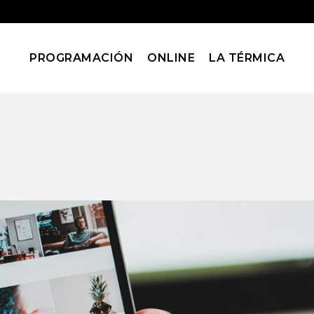
PROGRAMACIÓN
ONLINE
LA TÉRMICA
rca personal en In
digo Estudio Creat
os y Talleres
Crea tu marca personal en Instagram con Índigo Est