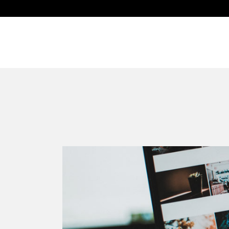
Crea tu ma
Ín
Home
Curs