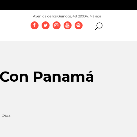
952 069 100
Avenida de los Guindos, 48. 29004. Málaga
? Con Panamá
 Díaz