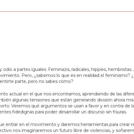
 odio a partes iguales. Feminazis, radicales, hippies, hembrista
ovimiento. Pero, ¿sabemos lo que es en realidad el feminismo? 
ntirte parte, pero no sabes cómo?
ento actual en el que nos encontramos, aprendiendo de las difer
mbién algunas tensiones que están generando división ahora mi
 Aborto. Veremos qué argumentos se usan a favor y en contra de la
tes fidedignas para poder desarrollar un discurso sin fisuras.
e entrar en el movimiento y daremos herramientas para crear red
colectivo nos imaginaremos un futuro libre de violencias, y soña