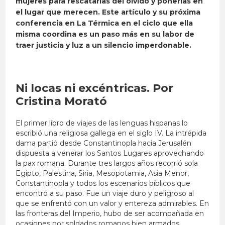
mujeres para rescatarlas del olvido y ponerlas en
el lugar que merecen. Este artículo y su próxima
conferencia en La Térmica en el ciclo que ella
misma coordina es un paso más en su labor de
traer justicia y luz a un silencio imperdonable.
Ni locas ni excéntricas. Por
Cristina Morató
El primer libro de viajes de las lenguas hispanas lo
escribió una religiosa gallega en el siglo IV. La intrépida
dama partió desde Constantinopla hacia Jerusalén
dispuesta a venerar los Santos Lugares aprovechando
la pax romana. Durante tres largos años recorrió sola
Egipto, Palestina, Siria, Mesopotamia, Asia Menor,
Constantinopla y todos los escenarios bíblicos que
encontró a su paso. Fue un viaje duro y peligroso al
que se enfrentó con un valor y entereza admirables. En
las fronteras del Imperio, hubo de ser acompañada en
ocasiones por soldados romanos bien armados.