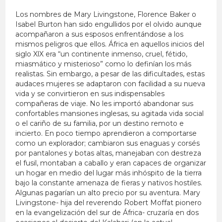
Los nombres de Mary Livingstone, Florence Baker o
Isabel Burton han sido engullidos por el olvido aunque
acompañaron a sus esposos enfrentándose a los
mismos peligros que ellos. África en aquellos inicios del
siglo XlX era “un continente inmenso, cruel, fétido,
miasmático y misterioso” como lo definían los más
realistas. Sin embargo, a pesar de las dificultades, estas
audaces mujeres se adaptaron con facilidad a su nueva
vida y se convirtieron en sus indispensables
compañeras de viaje. No les importó abandonar sus
confortables mansiones inglesas, su agitada vida social
o el cariño de su familia, por un destino remoto e
incierto. En poco tiempo aprendieron a comportarse
como un explorador; cambiaron sus enaguas y corsés
por pantalones y botas altas, manejaban con destreza
el fusil, montaban a caballo y eran capaces de organizar
un hogar en medio del lugar más inhóspito de la tierra
bajo la constante amenaza de fieras y nativos hostiles.
Algunas pagarían un alto precio por su aventura. Mary
Livingstone- hija del reverendo Robert Moffat pionero
en la evangelización del sur de África- cruzaría en dos