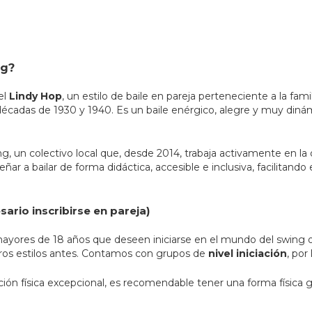
ng?
el
Lindy Hop
, un estilo de baile en pareja perteneciente a la fam
écadas de 1930 y 1940. Es un baile enérgico, alegre y muy dinámi
 un colectivo local que, desde 2014, trabaja activamente en la dif
ar a bailar de forma didáctica, accesible e inclusiva, facilitando
ario inscribirse en pareja)
 mayores de 18 años que deseen iniciarse en el mundo del swing 
otros estilos antes. Contamos con grupos de
nivel iniciación
, po
ón física excepcional, es recomendable tener una forma física g