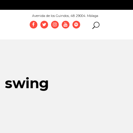
952 069 100
Avenida de los Guindos, 48. 29004. Málaga
a swing