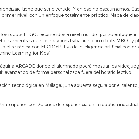
prendizaje tiene que ser divertido. Y en eso no escatimamos. Ca
primer nivel, con un enfoque totalmente práctico. Nada de clase
os robots LEGO, reconocidos a nivel mundial por su enfoque i
ebots, mientras que los mayores trabajarán con robots MBOT y p
la electrónica con MICRO:BIT y a la inteligencia artificial con 
ine Learning for Kids”.
áquina ARCADE donde el alumnado podrá mostrar los videojueg
 avanzando de forma personalizada fuera del horario lectivo.
ón tecnológica en Málaga. ¡Una apuesta segura por el talento y e
rial superior, con 20 años de experiencia en la robótica industria