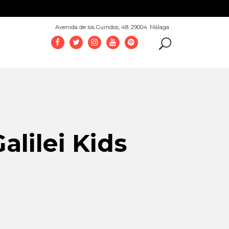
952 069 100
Avenida de los Guindos, 48. 29004. Málaga
alilei Kids