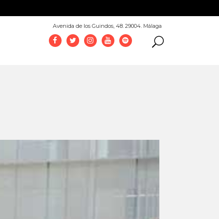
952 069 100
Avenida de los Guindos, 48. 29004. Málaga
 arqueología,
ación
ía y momificación