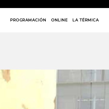
PROGRAMACIÓN
ONLINE
LA TÉRMICA
 Taller infantil de
tología y momific
 y Talleres
Pequeólogos. Taller infantil de arqueología, egiptolog