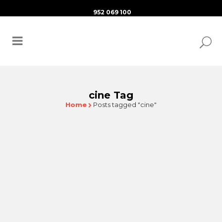
952 069 100
cine Tag
Home
Posts tagged "cine"
Live’s on screen con Carlos Alarcón
Todos los viernes hasta el 30 de junio | de 17.00 a