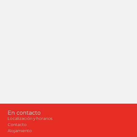
La conciencia del perdedor, por Guillermo
Busutil
No tiene ocaso el western. Es suficiente un porche
de madera, frente a la seca hostilidad de la vida, y
dos tipos conversando sin que les importen las
cartas marcadas de su destino, para entender que el
género nos vence sentimentalmente el corazón.
Después de...
En contacto
Localización y horarios
Contacto
Alojamiento