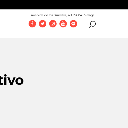
952 069 100
Avenida de los Guindos, 48. 29004. Málaga
tivo