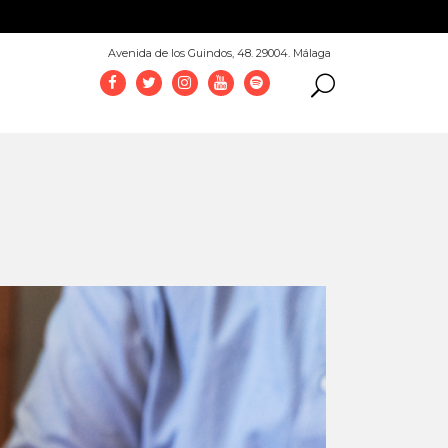
952 069 100
Avenida de los Guindos, 48. 29004. Málaga
tphones. Con
k & Dream