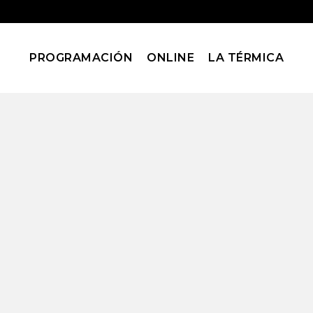
PROGRAMACIÓN
ONLINE
LA TÉRMICA
diseño Tag
Home
Posts tagged "diseño"
Creatividad: Estrategias y
Terapia