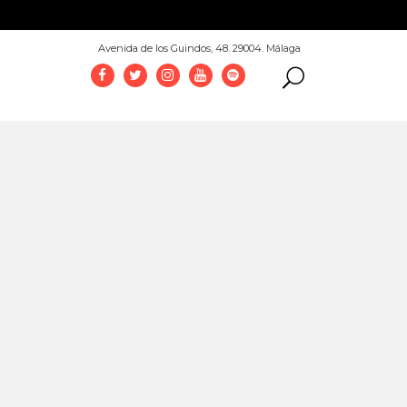
952 069 100
Avenida de los Guindos, 48. 29004. Málaga
 del color. Con Elena Nuez