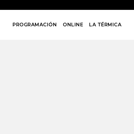
PROGRAMACIÓN
ONLINE
LA TÉRMICA
ncuentros/Festival
Home
Encuentros/Festivales
ViMMA: Debut oficial de la Orquesta
ViMMA: 