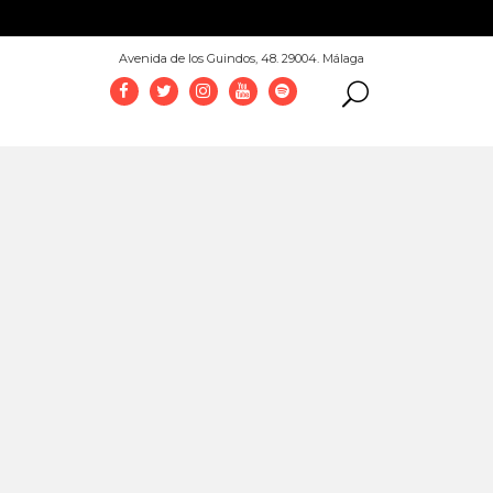
952 069 100
Avenida de los Guindos, 48. 29004. Málaga
es
Concierto de música de