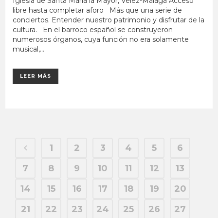
Iglesia de Santa María la Mayor, Vélez-Málaga Acceso
libre hasta completar aforo Más que una serie de
conciertos. Entender nuestro patrimonio y disfrutar de la
cultura. En el barroco español se construyeron
numerosos órganos, cuya función no era solamente
musical,...
LEER MÁS
1
2
3
4
5
6
7
8
9
10
11
12
13
14
15
16
17
18
19
20
21
22
23
24
25
26
27