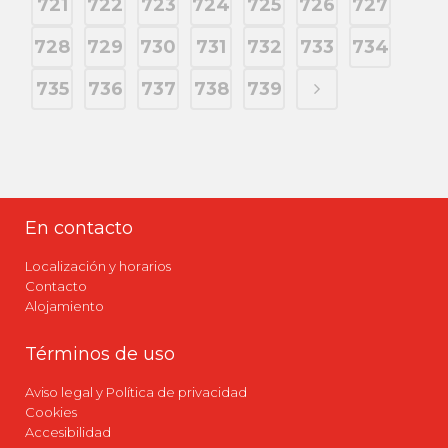
721
722
723
724
725
726
727
728
729
730
731
732
733
734
735
736
737
738
739
En contacto
Localización y horarios
Contacto
Alojamiento
Términos de uso
Aviso legal y Política de privacidad
Cookies
Accesibilidad