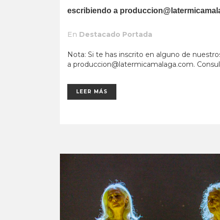
escribiendo a
produccion@latermicamal
En
Destacado Portada
Nota: Si te has inscrito en alguno de nuestro
a
produccion@latermicamalaga.com
. Consul
LEER MÁS