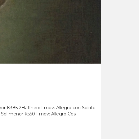
r K385 2Haffner» I mov: Allegro con Spírito
 Sol menor K550 I mov: Allegro Cosi...