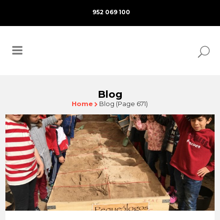
952 069 100
Blog
Home
Blog
(Page 671)