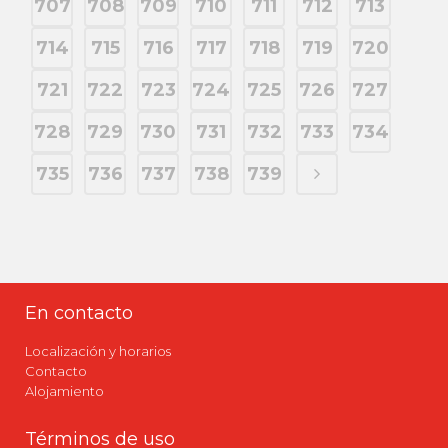
707
708
709
710
711
712
713
714
715
716
717
718
719
720
721
722
723
724
725
726
727
728
729
730
731
732
733
734
735
736
737
738
739
En contacto
Localización y horarios
Contacto
Alojamiento
Términos de uso