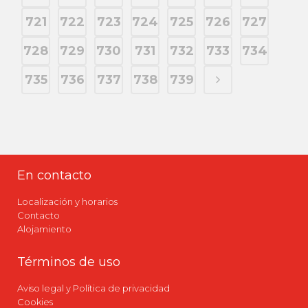
721
722
723
724
725
726
727
728
729
730
731
732
733
734
735
736
737
738
739
En contacto
Localización y horarios
Contacto
Alojamiento
Términos de uso
Aviso legal y Política de privacidad
Cookies