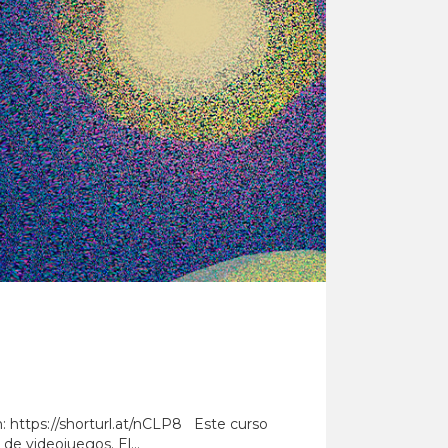
n: https://shorturl.at/nCLP8 Este curso
e videojuegos. El...