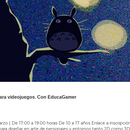
 para videojuegos. Con EducaGamer
arzo | De 17:00 a 19:00 horas De 10 a 17 años Enlace a inscripció
para diseñar en arte de personajes y entornos tanto 2D como 3D d