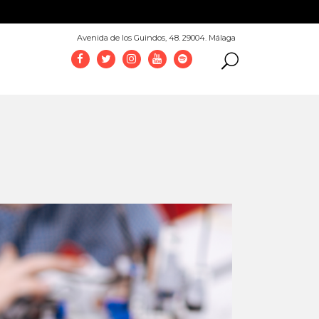
952 069 100
Avenida de los Guindos, 48. 29004. Málaga