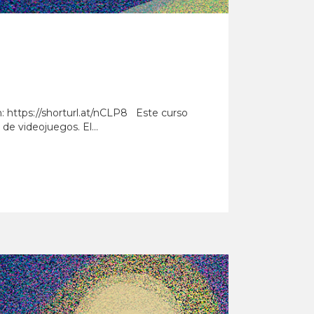
n: https://shorturl.at/nCLP8 Este curso
e videojuegos. El...