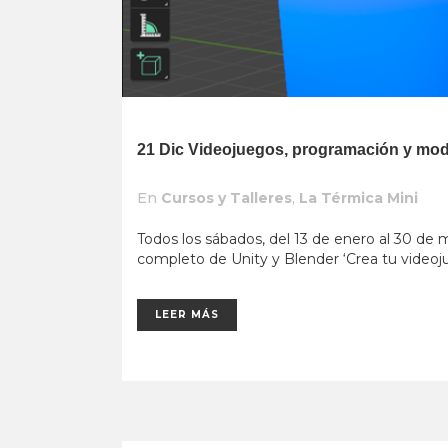
21 Dic
Videojuegos, programación y mo
En
Cursos y Talleres
,
La Térmica Mini
Todos los sábados, del 13 de enero al 30 de m
completo de Unity y Blender ‘Crea tu videoju
LEER MÁS