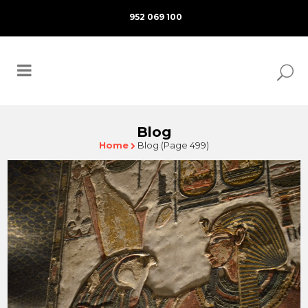
952 069 100
Blog
Home
Blog
(Page 499)