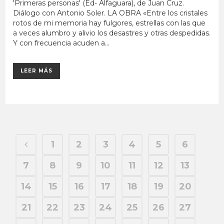
'Primeras personas' (Ed- Alfaguara), de Juan Cruz.
Diálogo con Antonio Soler. LA OBRA «Entre los cristales
rotos de mi memoria hay fulgores, estrellas con las que
a veces alumbro y alivio los desastres y otras despedidas.
Y con frecuencia acuden a...
LEER MÁS
1
2
3
4
5
6
7
8
9
10
11
12
13
14
15
16
17
18
19
20
21
22
23
24
25
26
27