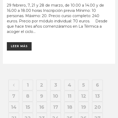
29 febrero, 7, 21 y 28 de marzo, de 10.00 a 14.00 y de
16.00 a 18.00 horas Inscripción previa Mínimo: 10
personas. Máximo: 20. Precio curso completo: 240
euros. Precio por módulo individual: 70 euros. Desde
que hace tres años comenzáramos en La Térmica a
acoger el ciclo...
LEER MÁS
1
2
3
4
5
6
7
8
9
10
11
12
13
14
15
16
17
18
19
20