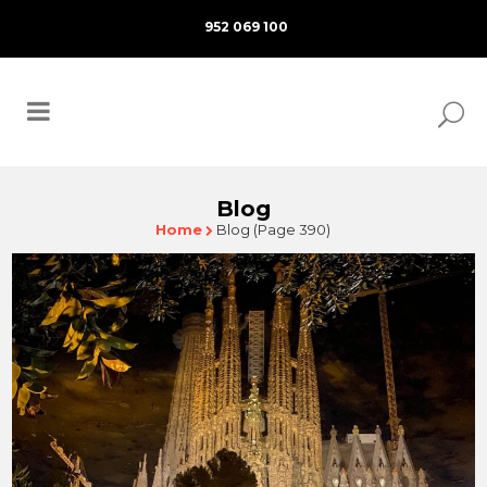
952 069 100
Blog
Home
Blog
(Page 390)