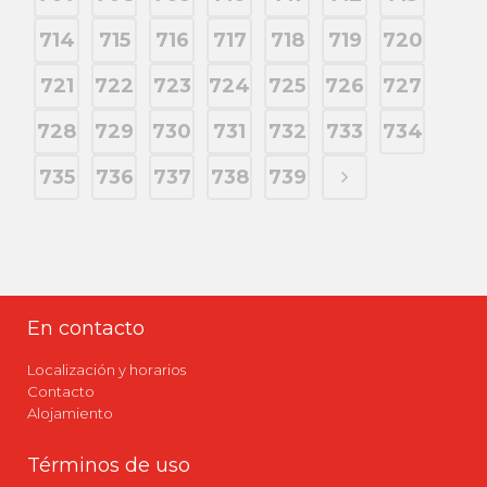
714
715
716
717
718
719
720
721
722
723
724
725
726
727
728
729
730
731
732
733
734
735
736
737
738
739
En contacto
Localización y horarios
Contacto
Alojamiento
Términos de uso