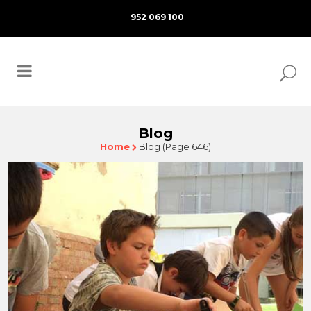
952 069 100
Blog
Home
Blog
(Page 646)