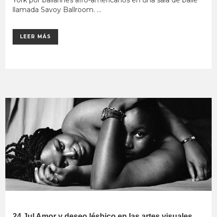
York por bailarines afro-americanos en una sala de baile
llamada Savoy Ballroom. ...
LEER MÁS
24 Jul
Amor y deseo lésbico en las artes visuales.