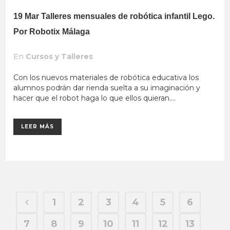
19 Mar
Talleres mensuales de robótica infantil Lego.
Por Robotix Málaga
En
Cursos y Talleres
Con los nuevos materiales de robótica educativa los
alumnos podrán dar rienda suelta a su imaginación y
hacer que el robot haga lo que ellos quieran....
LEER MÁS
1
2
3
4
5
6
7
8
9
10
11
12
13