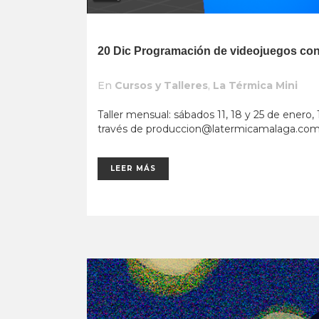
20 Dic
Programación de videojuegos con
En
Cursos y Talleres
,
La Térmica Mini
Taller mensual: sábados 11, 18 y 25 de enero, 
través de
produccion@latermicamalaga.co
LEER MÁS