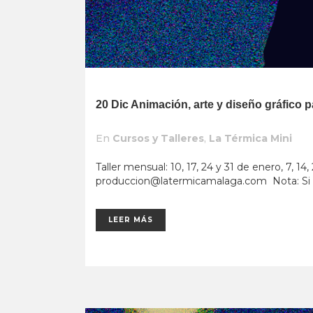
20 Dic
Animación, arte y diseño gráfico
En
Cursos y Talleres
,
La Térmica Mini
Taller mensual: 10, 17, 24 y 31 de enero, 7, 1
produccion@latermicamalaga.com
Nota: Si 
LEER MÁS