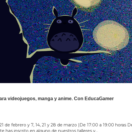
 para videojuegos, manga y anime. Con EducaGamer
4, 21 de febrero y 7, 14, 21 y 28 de marzo |De 17:00 a 19:00 horas 
te has inscrito en alguno de nuestros talleres y...