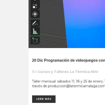
20 Dic
Programación de videojuegos con
En
Cursos y Talleres
,
La Térmica Mini
Taller mensual: sábados 11, 18 y 25 de enero, 
través de
produccion@latermicamalaga.co
LEER MÁS