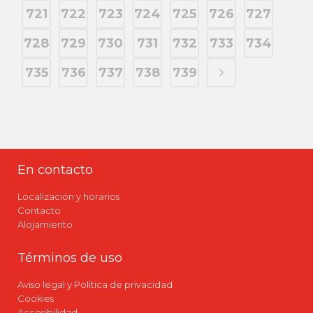
721
722
723
724
725
726
727
728
729
730
731
732
733
734
735
736
737
738
739
En contacto
Localización y horarios
Contacto
Alojamiento
Términos de uso
Aviso legal y Política de privacidad
Cookies
Accesibilidad