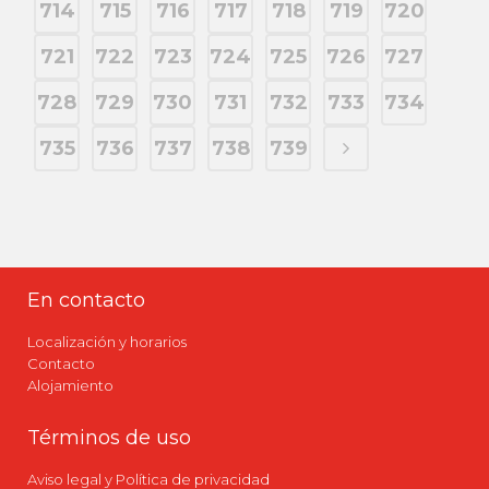
714
715
716
717
718
719
720
721
722
723
724
725
726
727
728
729
730
731
732
733
734
735
736
737
738
739
En contacto
Localización y horarios
Contacto
Alojamiento
Términos de uso
Aviso legal y Política de privacidad