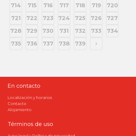
714
715
716
717
718
719
720
721
722
723
724
725
726
727
728
729
730
731
732
733
734
735
736
737
738
739
En contacto
Localización y horarios
Contacto
Alojamiento
Términos de uso
Aviso legal y Política de privacidad